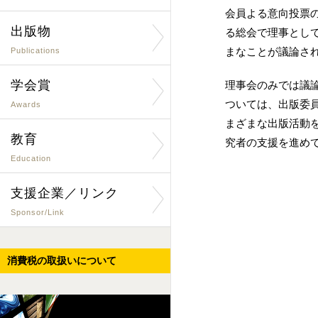
会員よる意向投票
出版物
る総会で理事とし
まなことが議論さ
Publications
学会賞
理事会のみでは議
ついては、出版委
Awards
まざまな出版活動
教育
究者の支援を進め
Education
支援企業／リンク
Sponsor/Link
消費税の取扱いについて