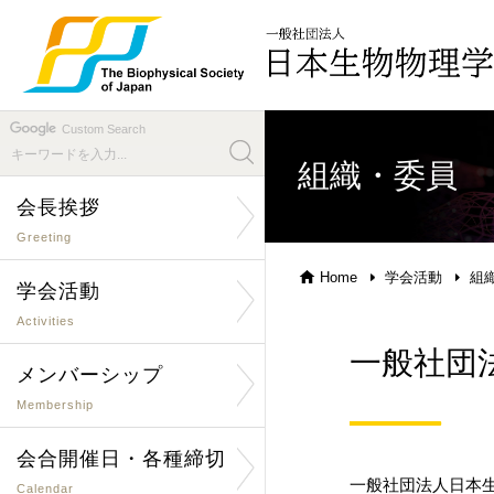
Custom Search
組織・委員
会長挨拶
Greeting
Home
学会活動
組
学会活動
Activities
一般社団
メンバーシップ
Membership
会合開催日・各種締切
一般社団法人日本
Calendar