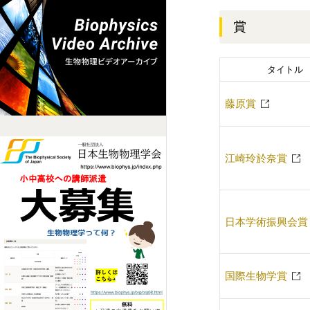
賞
タイトル
藤原賞
江崎玲於奈賞
日本学術振興会賞
国際生物学賞