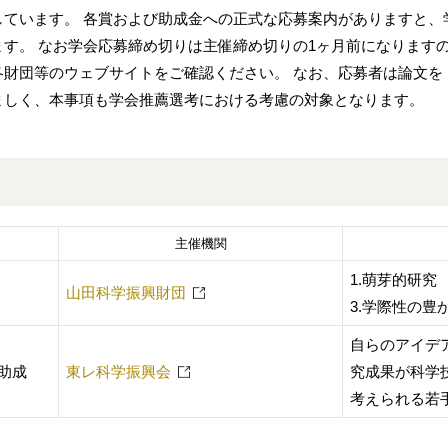
しています。 各賞および助成金への正式な応募案内がありますと、
す。 なお学会応募締め切りは主催締め切りの1ヶ月前になります
財団等のウェブサイトをご確認ください。 なお、応募者は論文を「B
ましく、本事項も学会推薦選考における考慮の対象となります。
主催機関
1.萌芽的研
山田科学振興財団
3.学際性の豊
自らのアイデ
助成
東レ科学振興会
究成果が科学
考えられる若