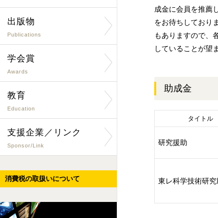
成金に会員を推薦
出版物
をお待ちしておりま
もありますので、各
Publications
していることが望
学会賞
Awards
助成金
教育
Education
タイトル
支援企業／リンク
研究援助
Sponsor/Link
消費税の取扱いについて
東レ科学技術研究