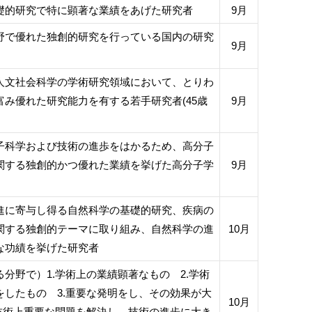
礎的研究で特に顕著な業績をあげた研究者
9月
野で優れた独創的研究を行っている国内の研究
9月
人文社会科学の学術研究領域において、とりわ
富み優れた研究能力を有する若手研究者(45歳
9月
子科学および技術の進歩をはかるため、高分子
関する独創的かつ優れた業績を挙げた高分子学
9月
進に寄与し得る自然科学の基礎的研究、疾病の
関する独創的テーマに取り組み、自然科学の進
10月
な功績を挙げた研究者
分野で）1.学術上の業績顕著なもの 2.学術
をしたもの 3.重要な発明をし、その効果が大
10月
.技術上重要な問題を解決し、技術の進歩に大き