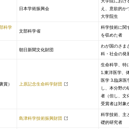
大学院におけ
日本学術振興会
え、意欲的か
大学院生
部科学
科学技術に関
文部科学省
を収めた者
わが国のさま
朝日新聞文化財団
科・社会の発
生命科学、特
1.東洋医学、
医学 3.臨床
褒賞）
上原記念生命科学財団
し、本分野の
者（但し、文
受賞者は対象
科学技術、主
島津科学技術振興財団
礎的研究者