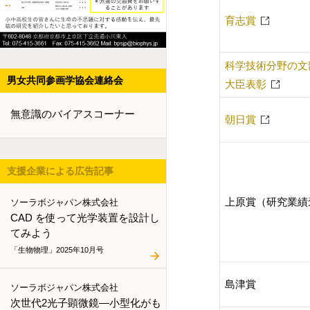
育志賞
科学技術分野の文
男女共同参画学協会連絡会
大臣表彰
無意識のバイアスコーナー
朝日賞
支援企業による広告記事
上原賞（研究業績
ソーラボジャパン株式会社
CAD を使って光学装置を設計し
てみよう
「生物物理」2025年10月号
島津賞
ソーラボジャパン株式会社
次世代2光子顕微鏡―小型化がも