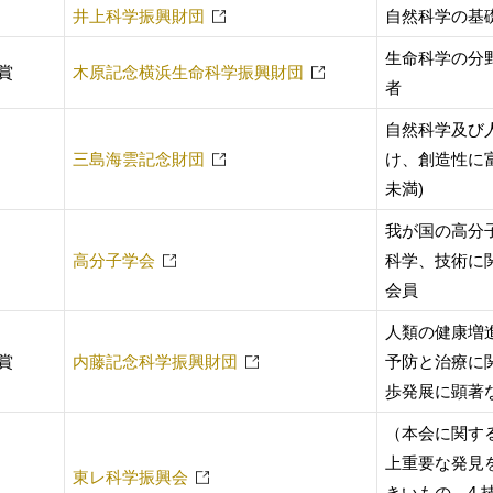
井上科学振興財団
自然科学の基
生命科学の分
賞
木原記念横浜生命科学振興財団
者
自然科学及び
三島海雲記念財団
け、創造性に
未満)
我が国の高分
高分子学会
科学、技術に
会員
人類の健康増
賞
内藤記念科学振興財団
予防と治療に
歩発展に顕著
（本会に関する
上重要な発見
東レ科学振興会
きいもの 4