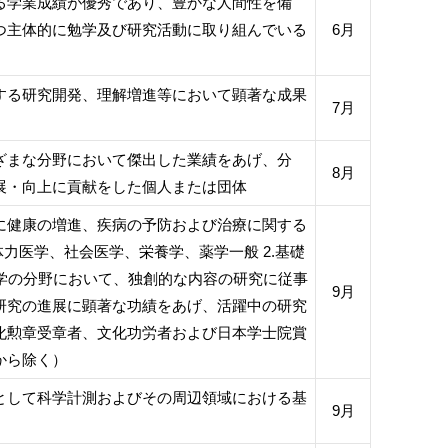
る学業成績が優秀であり、豊かな人間性を備
つ主体的に勉学及び研究活動に取り組んでいる
6月
する研究開発、理解増進等において顕著な成果
7月
ざまな分野において傑出した業績をあげ、分
8月
展・向上に貢献をした個人または団体
に健康の増進、疾病の予防および治療に関する
体力医学、社会医学、栄養学、薬学一般 2.基礎
医学の分野において、独創的な内容の研究に従事
9月
研究の進展に顕著な功績をあげ、活躍中の研究
化勲章受章者、文化功労者および日本学士院賞
から除く）
として科学計測およびその周辺領域における基
9月