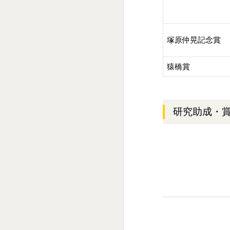
塚原仲晃記念賞
猿橋賞
研究助成・