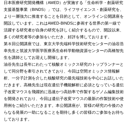
日本医療研究開発機構（AMED）が実施する「生命科学・創薬研究
支援基盤事業（BINDS）」では、ライフサイエンス・創薬研究を、
より一層強力に推進することを目的として、オンライン公開講座を
開設しています。これはAMED-BINDSに参画する世界の第一線で
活躍する研究者が自身の研究を詳しく紹介するもので、開設以来、
多くの研究者等の参加をいただき、好評を博しております。
第８回公開講座では、東京大学先端科学技術研究センターの油谷浩
幸先生と筑波大学医学医療系生命科学動物資源センターの高橋智先
生を講師としてお迎えし開催します。
油谷先生は長年にわたって核酸オミックス研究のトップランナーと
して同分野を牽引されてきており、今回は空間オミックス情報解
析、一分子計測を介した核酸研究の最先端技術を中心にお話しいた
だきます。高橋先生は現在遺伝子機能解析に必須となっている遺伝
子改変マウスを飛躍的に迅速かつ高効率で作製するゲノム編集技術
を開発されており、今回は遺伝子改変マウスの最新の作製技術や使
用例をご紹介いただきます。本公開講座が、皆様の研究の今後のさ
らなる発展の一助になることを期待し多くの皆様のご参加をお待ち
しております。