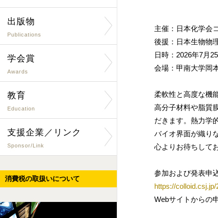
出版物
主催：日本化学会
Publications
後援：日本生物物
日時：2026年7月25
学会賞
会場：甲南大学岡本
Awards
柔軟性と高度な機
教育
高分子材料や脂質
Education
だきます。熱力学
支援企業／リンク
バイオ界面が織り
Sponsor/Link
心よりお待ちして
参加および発表申
消費税の取扱いについて
https://colloid.csj.
Webサイトからの