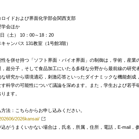
コロイドおよび界面化学部会関西支部
理学会ほか
日（土） 10：00～18：20
キャンパス 131教室（1号館3階）
能性を併せ持つ「ソフト界面・バイオ界面」の制御は，学術，産業
膜，超分子，そして食品加工にいたる多様な分野から最前線の研究
的な研究から環境適応，刺激応答といったダイナミックな機能創成
なす科学の可能性について議論を深めます。また，学生および若手
おります。
込方法：こちらからお申し込みください。
jp/202606/2026kansai/
申込がうまくいかない場合は，氏名，所属，住所，電話，E-mail