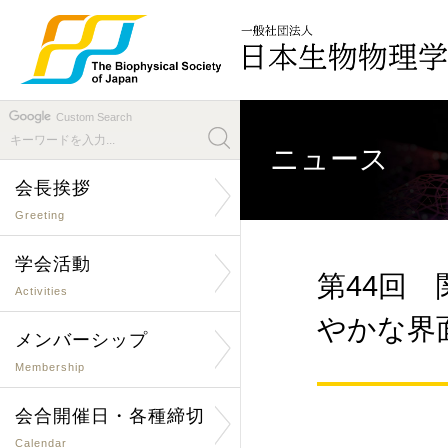
Custom Search
ニュース
会長挨拶
Greeting
学会活動
第44回
Activities
やかな界
メンバーシップ
Membership
会合開催日・各種締切
Calendar