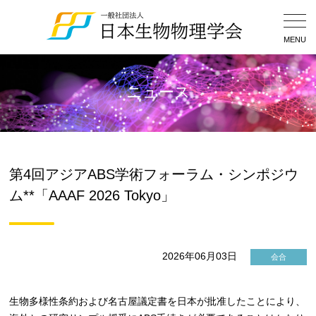
Togg
Navig
MENU
ニュース
第4回アジアABS学術フォーラム・シンポジウ
ム**「AAAF 2026 Tokyo」
2026年06月03日
会合
生物多様性条約および名古屋議定書を日本が批准したことにより、