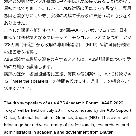
海外との研究サンプル授受にABS手続きが必要であることはかなり
周知されてきました。しかし、ABS対応は国によって異なり、専用
窓口と繋がりにくい等、実務の現場で手続きに戸惑う場面も少なく
ありません。
こうした課題を解消すべく、第4回AAAFシンポジウムでは、日本
開催では初登壇となるマレーシア、モンゴル、ラオスを含め、アジ
ア8カ国（予定）から政府の専用連絡窓口（NFP）や許可発行機関
の担当者を招聘し、
ABSに関する最新状況を共有するとともに、ABS諸課題について学
術の見地から議論します。
講演のほか、各国担当者に直接、質問や個別案件について相談でき
る「Meet the speakers」の時間も設けます。是非、この機会をご
活用ください。
The 4th symposium of Asia ABS Academic Forum “AAAF 2026
Tokyo” will be held on July 23 in Tokyo, hosted by the ABS Support
Office, National Institute of Genetics, Japan (NIG). This event will
bring together a diverse group of professionals, researchers, and
administrators in academia and government from Bhutan,