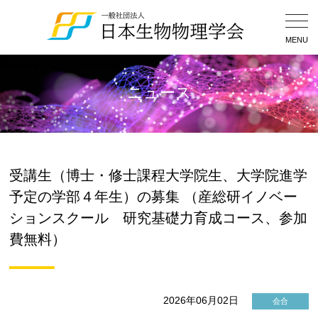
Togg
Navig
MENU
ニュース
受講生（博士・修士課程大学院生、大学院進学
予定の学部４年生）の募集 （産総研イノベー
ションスクール 研究基礎力育成コース、参加
費無料）
2026年06月02日
会合