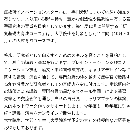
産総研イノベーションスクールは、専門分野についての深い知見を
有しつつ、より広い視野を持ち、豊かな創造性や協調性を有する若
手研究者の育成を目的としています。毎年度10月に開講する「研
究基礎力育成コース」は、大学院生を対象とした半年間（10月～3
月）の人材育成コースです。
将来、研究者として自立するためのスキルを磨くことを目的とし
て、独自の講義・演習を行います。プレゼンテーション及びコミュ
ニケーション技術、論文・申請書作成方法、キャリアデザイン等に
関する講義・演習を通じて、専門分野の枠を越えて産学官で活躍す
る創造性豊かな研究者としての基礎力を身に付けます。産総研内外
の講師による講義、専門分野の異なるスクール生同士による演習、
先輩との交流会等を通し、自己の再発見、キャリアプランの構築、
人的ネットワーク作りをサポートします。今年度も、昨年度に引き
続き講義・演習をオンラインで開催します。
大学院生、学部４年生（大学院進学予定の方）の積極的なご応募を
お待ちしております。