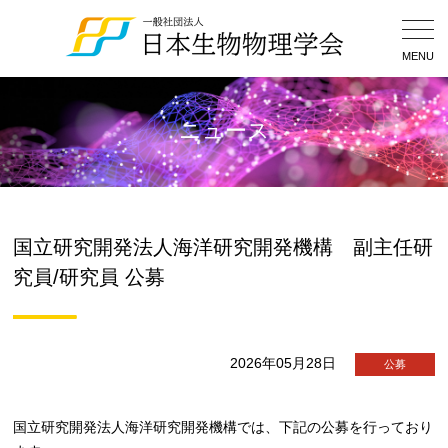
Togg
Navig
MENU
ニュース
国立研究開発法人海洋研究開発機構 副主任研
究員/研究員 公募
2026年05月28日
公募
国立研究開発法人海洋研究開発機構では、下記の公募を行っており