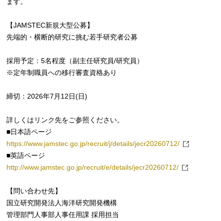
ます。
【JAMSTEC新規大型公募】
先端的・横断的研究に挑む若手研究者公募
採用予定：5名程度（副主任研究員/研究員）
※定年制職員への移行審査資格あり
締切：2026年7月12日(日)
詳しくはリンク先をご参照ください。
■日本語ページ
https://www.jamstec.go.jp/recruit/j/details/jecr20260712/
■英語ページ
http://www.jamstec.go.jp/recruit/e/details/jecr20260712/
【問い合わせ先】
国立研究開発法人海洋研究開発機構
管理部門人事部人事任用課 採用担当