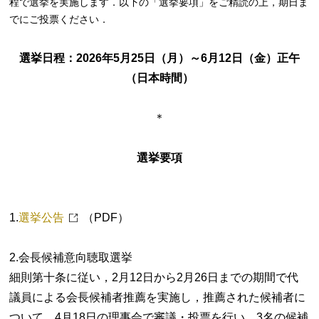
程で選挙を実施します．以下の「選挙要項」をご精読の上，期日ま
でにご投票ください．
選挙日程：2026年5月25日（月）～6月12日（金）正午
（日本時間）
＊
選挙要項
1.
選挙公告
（PDF）
2.会長候補意向聴取選挙
細則第十条に従い，2月12日から2月26日までの期間で代
議員による会長候補者推薦を実施し，推薦された候補者に
ついて，4月18日の理事会で審議・投票を行い，3名の候補