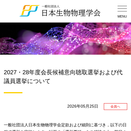
Togg
Navig
MENU
ニュース
2027・28年度会長候補意向聴取選挙および代
議員選挙について
2026年05月25日
会員へ
一般社団法人日本生物物理学会定款および細則に基づき，以下の日