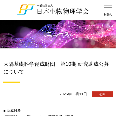
Togg
Navig
MENU
ニュース
大隅基礎科学創成財団 第10期 研究助成公募
について
2026年05月11日
公募
■ 助成対象