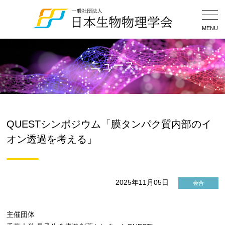
Togg
Navig
MENU
ニュース
QUESTシンポジウム「膜タンパク質内部のイ
オン透過を考える」
2025年11月05日
会合
主催団体