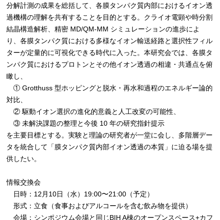
分解計測の成果を総括して、各膜タンパク質内部におけるイオン透
過機構の理解を共有することを目的とする。クライオ電顕や時分割
結晶構造解析、精密 MD/QM-MM シミュレーションの進歩によ
り、各膜タンパク質における多様なイオン輸送経路と選択性フィル
ターが定量的に可視化できる時代に入った。本研究会では、各膜タ
ンパク質におけるプロトンとその他イオン透過の相違・共通点を俯
瞰し、
① Grotthuss 型ホッピングと脱水・再水和過程のエネルギー論的
対比、
② 駆動イオン選択の進化的意義と人工改変の可能性、
③ 未解決課題の整理と今後 10 年の研究指針提示
を主要目標とする。実験と理論の研究者が一堂に会し、多階層デー
タを統合して「膜タンパク質内部イオン透過の本質」に迫る場を提
供したい。
情報交換会
日時：12月10日（水）19:00〜21:00（予定）
形式：立食（食事およびアルコールを含む飲み物を提供）
会場：シンポジウム会場と同じBIH A棟のオープンスペース+カフ