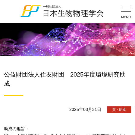
Togg
Navig
MENU
ニュース
公益財団法人住友財団 2025年度環境研究助
成
2025年03月31日
賞・助成
助成の趣旨：