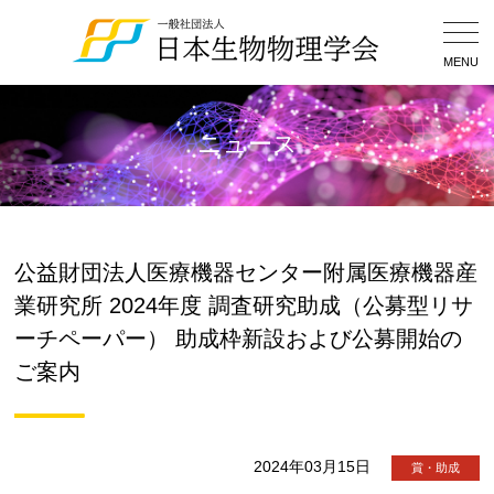
Togg
Navig
MENU
ニュース
公益財団法人医療機器センター附属医療機器産
業研究所 2024年度 調査研究助成（公募型リサ
ーチペーパー） 助成枠新設および公募開始の
ご案内
2024年03月15日
賞・助成