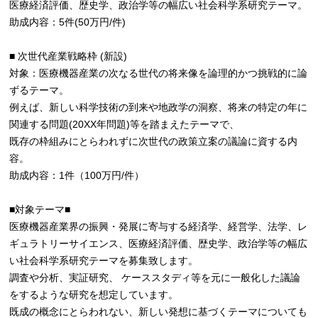
医療経済評価、歴史学、政治学等の幅広い社会科学系研究テーマ。
助成内容：5件(50万円/件)
■ 次世代産業戦略枠 (新設)
対象：医療機器産業の次なる世代の将来像を論理的かつ挑戦的に論
ずるテーマ。
例えば、新しい科学技術の到来や地政学の洞察、将来の特定の年に
関連する問題(20XX年問題)等を踏まえたテーマで、
既存の枠組みにとらわれずに次世代の政策立案の議論に資する内
容。
助成内容：1件（100万円/件）
■対象テーマ■
医療機器産業界の振興・発展に寄与する経済学、経営学、法学、レ
ギュラトリーサイエンス、医療経済評価、歴史学、政治学等の幅広
い社会科学系研究テーマを募集致します。
調査や分析、実証研究、 ケーススタディ等を元に一般化した議論
をするような研究を想定しています。
既成の概念にとらわれない、新しい発想に基づくテーマについても