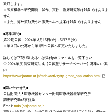
歓迎します。
※医療機器の研究開発・試作、実験、臨床研究等は対象ではありま
せん。
※また、海外渡航費や出張費のみの提案は対象ではありません。
■募集期間■
第22期公募：2024年 3月15日(金)～5月7日(火)
※年３回の公募から年1回の公募へ変更いたしました。
詳しくは下記URLあるいは添付pdfファイルをご覧下さい。
◇ 2024年度 調査研究助成【公募型リサーチペーパー】募集のご案
内
https://www.jaame.or.jp/mdsi/activity/rp-grant_application.html
■問い合わせ先■
公益財団法人医療機器センター附属医療機器産業研究所
調査研究助成事務局
Email:
mdsi(at)jaame.or.jp
迷惑メール対策のため、メールアドレスの(at)を@に置き換えてください。 (Please