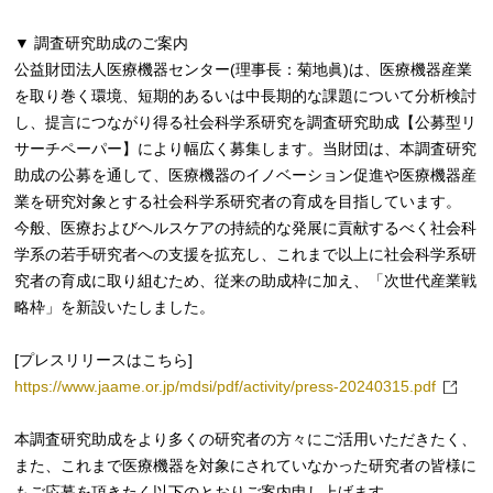
▼ 調査研究助成のご案内
公益財団法人医療機器センター(理事長：菊地眞)は、医療機器産業
を取り巻く環境、短期的あるいは中長期的な課題について分析検討
し、提言につながり得る社会科学系研究を調査研究助成【公募型リ
サーチペーパー】により幅広く募集します。当財団は、本調査研究
助成の公募を通して、医療機器のイノベーション促進や医療機器産
業を研究対象とする社会科学系研究者の育成を目指しています。
今般、医療およびヘルスケアの持続的な発展に貢献するべく社会科
学系の若手研究者への支援を拡充し、これまで以上に社会科学系研
究者の育成に取り組むため、従来の助成枠に加え、「次世代産業戦
略枠」を新設いたしました。
[プレスリリースはこちら]
https://www.jaame.or.jp/mdsi/pdf/activity/press-20240315.pdf
本調査研究助成をより多くの研究者の方々にご活用いただきたく、
また、これまで医療機器を対象にされていなかった研究者の皆様に
もご応募を頂きたく以下のとおりご案内申し上げます。