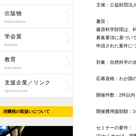
主催：公益財団法
出版物
趣旨：
Publications
藤原科学財団は、科
学会賞
募集要項に基づい
Awards
申請された案件に
教育
対象：自然科学の
Education
応募資格：わが国
支援企業／リンク
Sponsor/Link
開催件数：2件以内
開催費用援助額：1件
消費税の取扱いについて
セミナーの要件：
(1)セミナーは