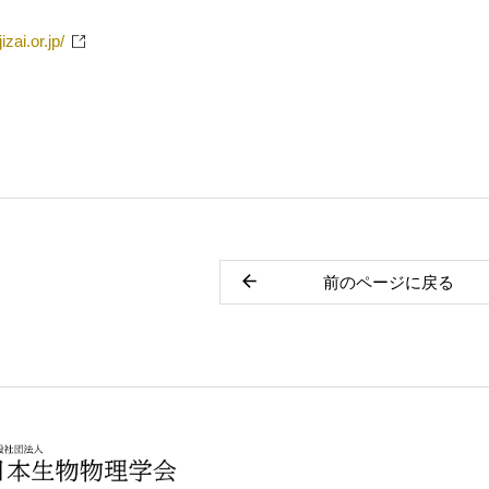
izai.or.jp/
前のページに戻る