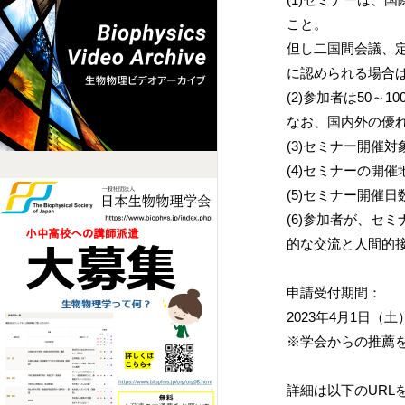
こと。
但し二国間会議、
に認められる場合
(2)参加者は50
なお、国内外の優
(3)セミナー開催対象
(4)セミナーの開
(5)セミナー開催
(6)参加者が、セ
的な交流と人間的
申請受付期間：
2023年4月1日（
※学会からの推薦を
詳細は以下のURL