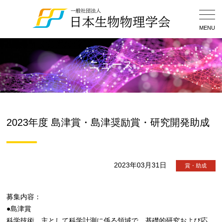
Togg
Navig
MENU
ニュース
2023年度 島津賞・島津奨励賞・研究開発助成
2023年03月31日
賞・助成
募集内容：
●島津賞
科学技術、主として科学計測に係る領域で、基礎的研究および応