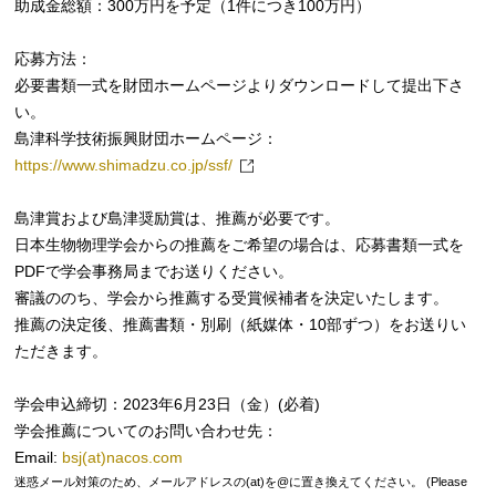
助成金総額：300万円を予定（1件につき100万円）
応募方法：
必要書類一式を財団ホームページよりダウンロードして提出下さ
い。
島津科学技術振興財団ホームページ：
https://www.shimadzu.co.jp/ssf/
島津賞および島津奨励賞は、推薦が必要です。
日本生物物理学会からの推薦をご希望の場合は、応募書類一式を
PDFで学会事務局までお送りください。
審議ののち、学会から推薦する受賞候補者を決定いたします。
推薦の決定後、推薦書類・別刷（紙媒体・10部ずつ）をお送りい
ただきます。
学会申込締切：2023年6月23日（金）(必着)
学会推薦についてのお問い合わせ先：
Email:
bsj(at)nacos.com
迷惑メール対策のため、メールアドレスの(at)を@に置き換えてください。 (Please