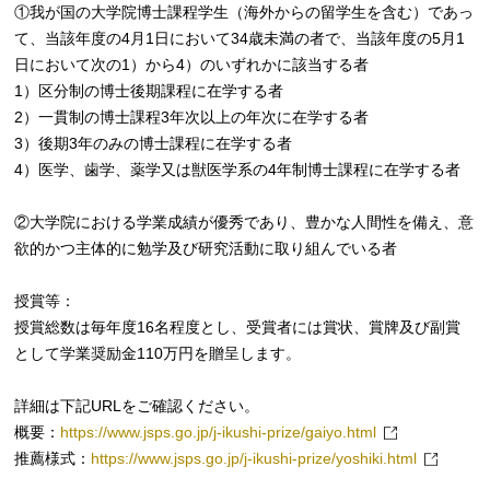
①我が国の大学院博士課程学生（海外からの留学生を含む）であっ
て、当該年度の4⽉1⽇において34歳未満の者で、当該年度の5⽉1
⽇において次の1）から4）のいずれかに該当する者
1）区分制の博士後期課程に在学する者
2）一貫制の博士課程3年次以上の年次に在学する者
3）後期3年のみの博士課程に在学する者
4）医学、歯学、薬学又は獣医学系の4年制博士課程に在学する者
②大学院における学業成績が優秀であり、豊かな人間性を備え、意
欲的かつ主体的に勉学及び研究活動に取り組んでいる者
授賞等：
授賞総数は毎年度16名程度とし、受賞者には賞状、賞牌及び副賞
として学業奨励金110万円を贈呈します。
詳細は下記URLをご確認ください。
概要：
https://www.jsps.go.jp/j-ikushi-prize/gaiyo.html
推薦様式：
https://www.jsps.go.jp/j-ikushi-prize/yoshiki.html