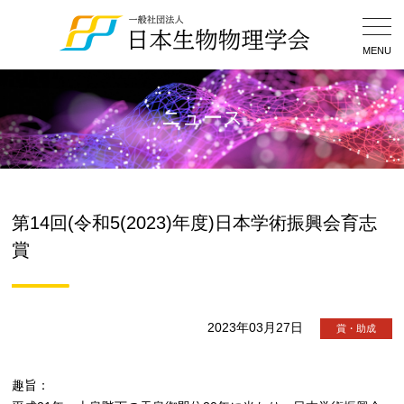
Togg
Navig
MENU
ニュース
第14回(令和5(2023)年度)日本学術振興会育志
賞
2023年03月27日
賞・助成
趣旨：