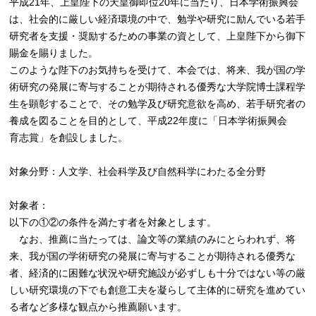
平成21年、上皇陛下の天皇御即位20年に当たり、日本学術振興会
は、社会的に厳しい経済環境の中で、勉学や研究に励んでいる若手
研究者を支援・奨励するための事業の資として、上皇陛下から御下
賜金を賜りました。
このような陛下のお気持ちを受けて、本会では、将来、我が国の学
術研究の発展に寄与することが期待される優秀な大学院博士課程学
生を顕彰することで、その勉学及び研究意欲を高め、若手研究者の
養成を図ることを目的として、平成22年度に「日本学術振興会
育志賞」を創設しました。
対象分野：人文学、社会科学及び自然科学にわたる全分野
対象者：
以下の①②の条件を満たす者を対象とします。
なお、推薦に当たっては、論文等の業績のみにとらわれず、将
来、我が国の学術研究の発展に寄与することが期待される優秀な
者、経済的に困難な状況や研究施設が必ずしも十分ではない等の厳
しい研究環境の下でも創意工夫を凝らして主体的に研究を進めてい
る者など多様な観点から推薦願います。