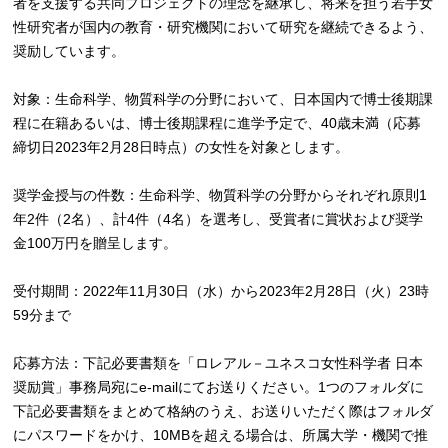
者を支援する共同プロジェクトの理念を継承し、将来を担う若手女
性研究者が国内の教育・研究機関において研究を継続できるよう、
奨励しています。
対象：生命科学、物質科学の分野において、日本国内で博士後期課
程に在籍あるいは、博士後期課程に進学予定で、40歳未満（応募
締切日2023年2月28日時点）の女性を対象とします。
奨学金授与の件数：生命科学、物質科学の分野からそれぞれ原則1
年2件（2名）、計4件（4名）を選考し、受賞者に賞状および奨学
金100万円を贈呈します。
受付期間：2022年11月30日（水）から2023年2月28日（火）23時
59分まで
応募方法：下記必要書類を「ロレアル－ユネスコ女性科学者 日本
奨励賞」事務局宛にe-mailにてお送りください。1つのフォルダに
下記必要書類をまとめて格納のうえ、お送りいただく際はフォルダ
にパスワードをかけ、10MBを超える場合は、所属大学・機関で推