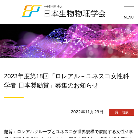
Togg
Navig
MENU
ニュース
2023年度第18回「ロレアル－ユネスコ女性科
学者 日本奨励賞」募集のお知らせ
2022年11月29日
賞・助成
趣旨：ロレアルグループとユネスコが世界規模で展開する女性科学