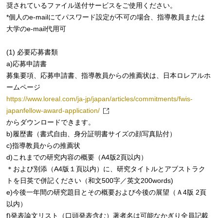
奨されているファイル送付サービスをご使用ください。
*個人のe-mailにてパスワード設定が不可の場合、指導教員または
大学のe-mail代用可
(1) 必要応募書類
a)応募申請書
募集要項、応募申請書、指導教員からの推薦状は、日本ロレアルホ
ームページ
https://www.loreal.com/ja-jp/japan/articles/commitments/fwis-
japanfellow-award-application/
からダウンロードできます。
b)履歴書（書式自由、身分証明書サイズの顔写真貼付）
c)指導教員からの推薦状
d)これまでの研究内容の概要（A4版2頁以内）
＊および別添（A4版１頁以内）に、研究タイトルとアブストラク
トを日英で併記ください（和文500字／英文200words)
e)今後一年間の研究題目とその概要および今後の展望（Ａ4版 2頁
以内）
f)発表論文リスト（口頭発表含む）著者名は可能なかぎり全員記載