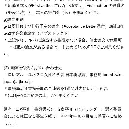
＊応募者本人がFirst author ではない論文は、First author の役職名
（発表当時）と、本人の寄与分（％）を明記ください
g)論文別刷
g-1)既刊および刊行予定の論文（Acceptance Letter添付）3編以内
g-2)学会発表論文（アブストラクト）
＊上記g-1) 、g-2) に該当する書類がない場合、修士論文で代用可
＊複数の論文がある場合は、まとめて1つのPDFでご用意くださ
い。
(2) 書類送付先 / お問い合わせ先
「ロレアル－ユネスコ女性科学者 日本奨励賞」事務局 loreal-fwis-
japan(at)kreo.jp
＊事務局より書類受取のご連絡を1週間以内にいたします。
＊(at)を@にご変更の上、ご活用ください
選考：1次審査（書類選考）、2次審査（ヒアリング）、選考委員
会による厳正なる審査を経て、2023年中旬を目途に採否をご連絡
します。