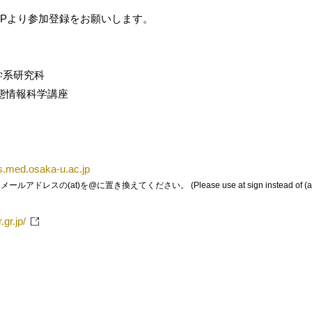
HPより参加登録をお願いします。
学系研究科
態情報科学講座
s.med.osaka-u.ac.jp
レスの(at)を@に置き換えてください。 (Please use at sign instead of (at)
.gr.jp/