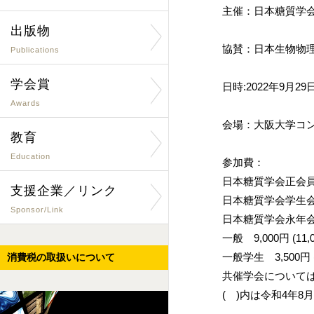
主催：日本糖質学
出版物
協賛：日本生物物
Publications
学会賞
日時:2022年9月2
Awards
会場：大阪大学コ
教育
Education
参加費：
日本糖質学会正会員およ
支援企業／リンク
日本糖質学会学生会員お
Sponsor/Link
日本糖質学会永年会員 3
一般 9,000円 (11,
一般学生 3,500円 (
消費税の取扱いについて
共催学会について
( )内は令和4年8