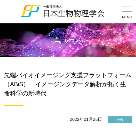
Togg
Navig
MENU
ニュース
先端バイオイメージング支援プラットフォーム
（ABiS） イメージングデータ解析が拓く生
命科学の新時代
2022年01月25日
会合