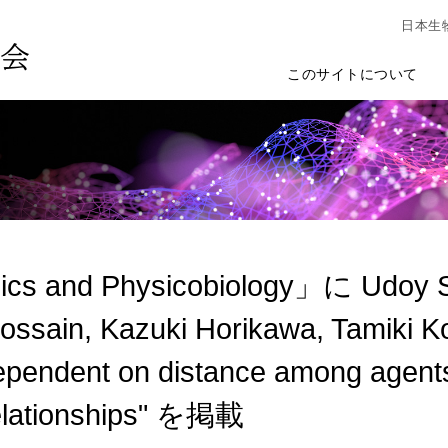
日本生
このサイトについて
cs and Physicobiology」に Udoy S. 
ossain, Kazuki Horikawa, Tamiki
ependent on distance among agents 
relationships" を掲載