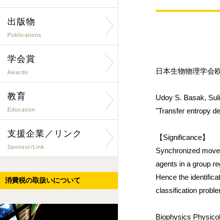
出版物
Publications
学会賞
日本生物物理学会欧文誌
Awards
教育
Udoy S. Basak, Sul
Education
"Transfer entropy de
支援企業／リンク
【Significance】
Sponsor/Link
Synchronized moveme
agents in a group re
Hence the identificat
消費税の取扱いについて
classification probl
Biophysics Physico