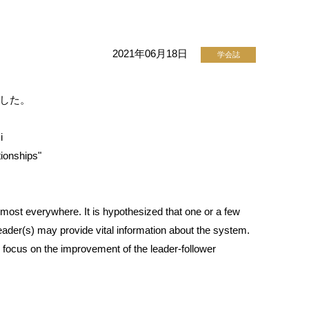
2021年06月18日
学会誌
れました。
i
tionships"
most everywhere. It is hypothesized that one or a few
eader(s) may provide vital information about the system.
, we focus on the improvement of the leader-follower