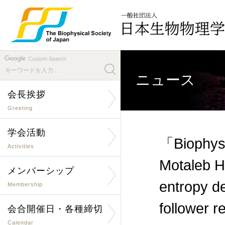
Custom Search
ニュース
会長挨拶
Greeting
学会活動
「Biophysi
Activities
Motaleb H
メンバーシップ
entropy d
Membership
follower 
会合開催日・各種締切
Calendar