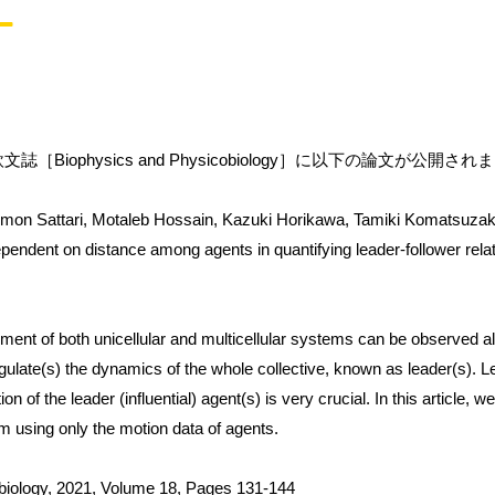
［Biophysics and Physicobiology］に以下の論文が公開さ
imon Sattari, Motaleb Hossain, Kazuki Horikawa, Tamiki Komatsuzak
pendent on distance among agents in quantifying leader-follower rela
nt of both unicellular and multicellular systems can be observed al
gulate(s) the dynamics of the whole collective, known as leader(s). L
ion of the leader (influential) agent(s) is very crucial. In this article
em using only the motion data of agents.
biology, 2021, Volume 18, Pages 131-144