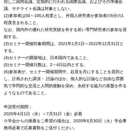
但し二国間会議、定期的に行われる国際会議、およびその準備会
議、サテライト会議は対象としない。
(2)参加者は50～100人程度とし、外国人研究者が参加者の5分の1
程度含まれること。
なお、国内外の優れた研究実績を有する若い専門研究者の参加を奨
励する。
(3)セミナー開催対象期間は、2021年1月1日～2022年12月31日と
する。
(4)セミナーの開催地は、日本国内であること。
(5)セミナー開催日数は、2～4日以内とする。
(6)参加者が、セミナー開催期間中、起居を共にすることを原則と
し、計画された講演・ 討論のほか、個人的な討論など自由な雰囲
気で学問的な交流と人間的接触を深め、永続する協力の基盤を作る
ようなものであること。
申請受付期間：
2020年4月1日（水）～7月31日（金）必着
※学会からの推薦をご希望の場合は、2020年6月30日（火）学会事
務局必着で応募書類をご送付ください。