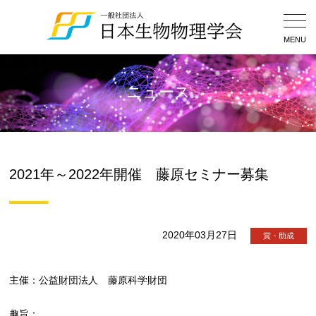
Togg
Navig
MENU
ニュース
2021年～2022年開催 藤原セミナー募集
2020年03月27日
賞・助成
主催：公益財団法人 藤原科学財団
趣旨：