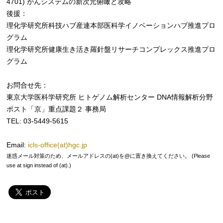
4701) がんシステムの新次元俯瞰と攻略
後援：
理化学研究所科技ハブ産連本部医科学イノベーションハブ推進プロ
グラム
理化学研究所健康生き活き羅針盤リサーチコンプレックス推進プロ
グラム
お問合せ先：
東京大学医科学研究所 ヒトゲノム解析センター DNA情報解析分野
ポスト「京」重点課題２ 事務局
TEL: 03-5449-5615
Email:
icls-office(at)hgc.jp
迷惑メール対策のため、メールアドレスの(at)を@に置き換えてください。 (Please
use at sign instead of (at).)