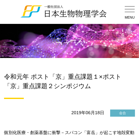
Togg
Navig
MENU
ニュース
令和元年 ポスト「京」重点課題１×ポスト
「京」重点課題２シンポジウム
2019年06月18日
会合
個別化医療・創薬基盤に衝撃－スパコン「富岳」が起こす地殻変動