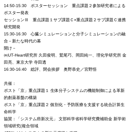
14:50-15:30 ポスターセッション 重点課題２参加研究者による
ポスター発表
セッションⅢ 重点課題１サブ課題Ｃ×重点課題２サブ課題Ｃ連携
研究開発
15:30-16:30 心臓シミュレーションと分子シミュレーションの融
合－新たな時代の幕
開け－
㈱UT-Heart研究所 久田俊明、鷲尾巧、岡田純一、理化学研究所 金
田亮、東京大学 寺田透
16:30-16:40 総評、閉会挨拶 奥野恭史／宮野悟
共催：
ポスト「京」重点課題１ 生体分子システムの機能制御による革新
的創薬基盤の構築
ポスト「京」重点課題２ 個別化・予防医療を支援する統合計算生
命科学
協賛：「システム癌新次元」 文部科学省科学研究費補助金 新学術
領域研究(複合領域