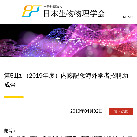
Togg
Navig
MENU
ニュース
第51回（2019年度）内藤記念海外学者招聘助
成金
2019年04月02日
賞・助成
趣旨：