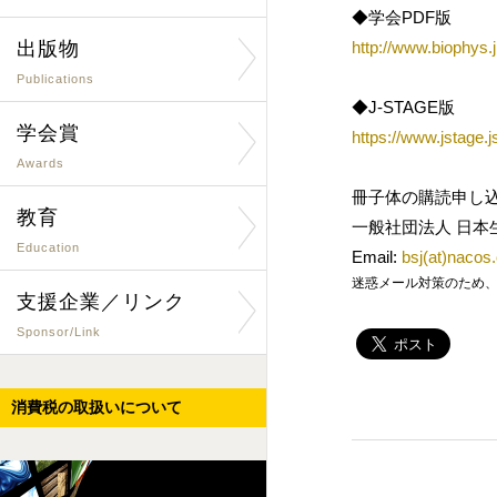
◆学会PDF版
出版物
http://www.biophys.
Publications
◆J-STAGE版
学会賞
https://www.jstage.j
Awards
冊子体の購読申し
教育
一般社団法人 日本
Education
Email:
bsj(at)nacos
迷惑メール対策のため、メールアド
支援企業／リンク
Sponsor/Link
消費税の取扱いについて