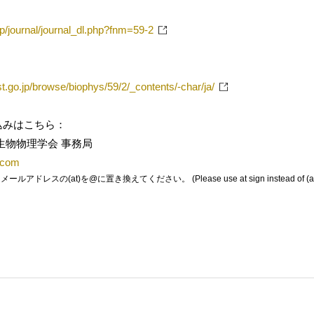
jp/journal/journal_dl.php?fnm=59-2
st.go.jp/browse/biophys/59/2/_contents/-char/ja/
込みはこちら：
生物物理学会 事務局
.com
レスの(at)を@に置き換えてください。 (Please use at sign instead of (at)