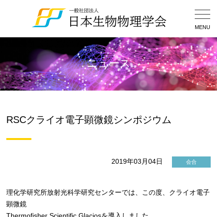
Togg
Navig
MENU
ニュース
RSCクライオ電子顕微鏡シンポジウム
2019年03月04日
会合
理化学研究所放射光科学研究センターでは、この度、クライオ電子
顕微鏡
Thermofisher Scientific Glaciosを導入しました。