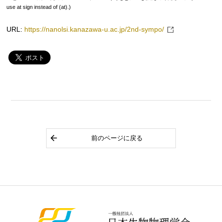
use at sign instead of (at).)
URL:
https://nanolsi.kanazawa-u.ac.jp/2nd-sympo/
前のページに戻る