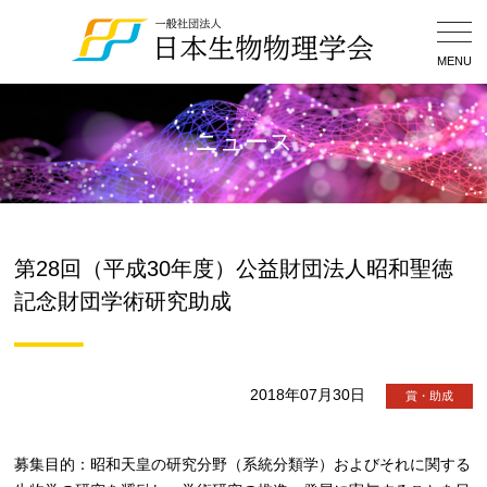
Togg
Navig
MENU
ニュース
第28回（平成30年度）公益財団法人昭和聖徳
記念財団学術研究助成
2018年07月30日
賞・助成
募集目的：昭和天皇の研究分野（系統分類学）およびそれに関する