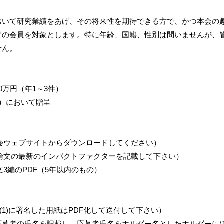
おいて研究業績をあげ、その将来性を期待できる方で、かつ本会の
者の会員を対象とします。特に年齢、国籍、性別は問いませんが、
せん。
0万円（年1～3件）
月）において贈呈
（会ウェブサイトからダウンロードしてください）
各論文の最新のインパクトファクターを記載して下さい）
文3編のPDF（5年以内のもの）
(1)に署名した用紙はPDF化して送付して下さい）
募者の氏名を記載し、応募者氏名をホルダー名としたホルダーに(1)