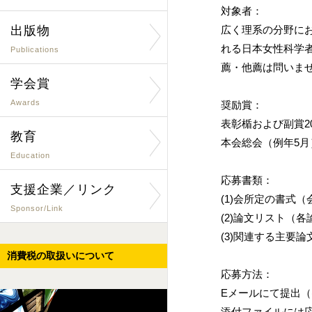
対象者：
出版物
広く理系の分野に
れる日本女性科学
Publications
薦・他薦は問いま
学会賞
Awards
奨励賞：
表彰楯および副賞2
教育
本会総会（例年5
Education
応募書類：
支援企業／リンク
(1)会所定の書式
Sponsor/Link
(2)論文リスト（
(3)関連する主要論
消費税の取扱いについて
応募方法：
Eメールにて提出（
添付ファイルには応