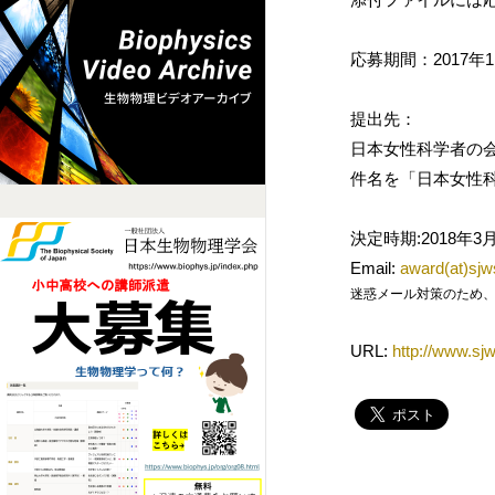
応募期間：2017年
提出先：
日本女性科学者の会
件名を「日本女性
決定時期:2018
Email:
award(at)sjws
迷惑メール対策のため、メールアド
URL:
http://www.sjw