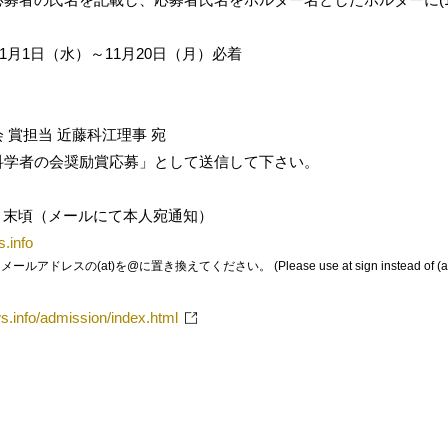
11月1日（水）～11月20日（月）必着
 賞担当 近藤科江理事 宛
科学者の会奨励賞応募」として送信して下さい。
年3月末頃（メールにて本人宛通知）
.info
レスの(at)を@に置き換えてください。 (Please use at sign instead of (at)
s.info/admission/index.html