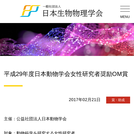
Togg
Navig
MENU
ニュース
平成29年度日本動物学会女性研究者奨励OM賞
2017年02月21日
賞・助成
主催：公益社団法人日本動物学会
対象：動物科学を研究する女性研究者