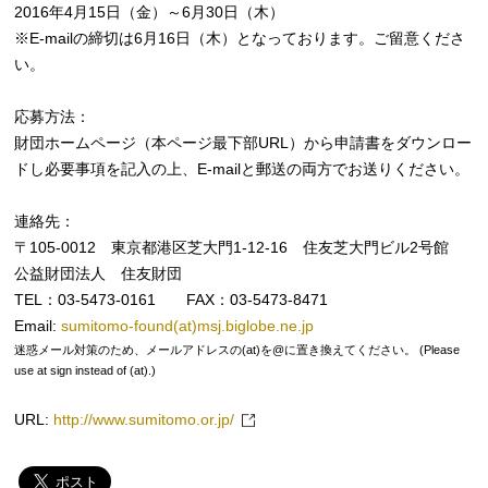
2016年4月15日（金）～6月30日（木）
※E-mailの締切は6月16日（木）となっております。ご留意くださ
い。
応募方法：
財団ホームページ（本ページ最下部URL）から申請書をダウンロー
ドし必要事項を記入の上、E-mailと郵送の両方でお送りください。
連絡先：
〒105-0012 東京都港区芝大門1-12-16 住友芝大門ビル2号館
公益財団法人 住友財団
TEL：03-5473-0161 FAX：03-5473-8471
Email:
sumitomo-found(at)msj.biglobe.ne.jp
迷惑メール対策のため、メールアドレスの(at)を@に置き換えてください。 (Please
use at sign instead of (at).)
URL:
http://www.sumitomo.or.jp/