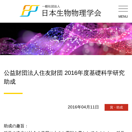
Togg
Navig
MENU
ニュース
公益財団法人住友財団 2016年度基礎科学研究
助成
2016年04月11日
賞・助成
助成の趣旨：