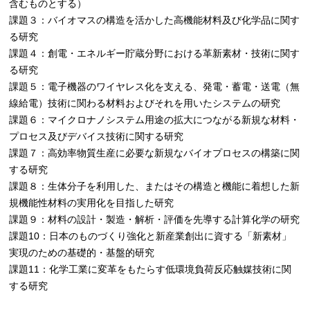
含むものとする）
課題３：バイオマスの構造を活かした高機能材料及び化学品に関す
る研究
課題４：創電・エネルギー貯蔵分野における革新素材・技術に関す
る研究
課題５：電子機器のワイヤレス化を支える、発電・蓄電・送電（無
線給電）技術に関わる材料およびそれを用いたシステムの研究
課題６：マイクロナノシステム用途の拡大につながる新規な材料・
プロセス及びデバイス技術に関する研究
課題７：高効率物質生産に必要な新規なバイオプロセスの構築に関
する研究
課題８：生体分子を利用した、またはその構造と機能に着想した新
規機能性材料の実用化を目指した研究
課題９：材料の設計・製造・解析・評価を先導する計算化学の研究
課題10：日本のものづくり強化と新産業創出に資する「新素材」
実現のための基礎的・基盤的研究
課題11：化学工業に変革をもたらす低環境負荷反応触媒技術に関
する研究