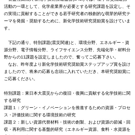
活動の一環として、化学産業界が必要とする研究課題を設定し、そ
の実現に貢献することができる若手研究者の独創的な萌芽的研究テ
ーマを発掘・奨励するために、新化学技術研究奨励賞を設けていま
す。
下記の通り、特別課題(震災関連)と、環境分野、エネルギー・資
源分野、電子情報分野、ライフサイエンス分野、先端化学・材料分
野からの11課題を設定しましたので、奮ってご応募下さい。
なお、昨年度より新化学技術研究奨励賞ステップアップ賞を設け
ましたので、将来の応募も念頭に入れていただき、本研究奨励賞に
ご応募ください。
特別課題：東日本大震災からの復旧・復興に貢献する化学技術に関
する研究
課題１：グリーン・イノベーションを推進するための資源・プロセ
ス・評価技術に関する環境技術の研究
課題２：新しい資源代替材料・技術の創製、および資源の節減・回
収・再利用に関する基盤的研究（エネルギー資源、食料・水資源を