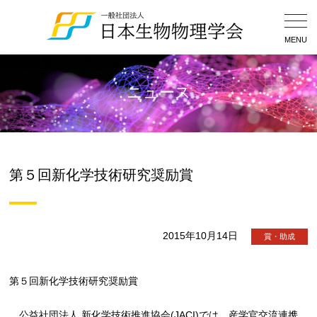
Togg
Navig
MENU
ニュース
第５回新化学技術研究奨励賞
2015年10月14日
賞・助成
第５回新化学技術研究奨励賞
公益社団法人 新化学技術推進協会(JACI)では、産学官交流連携