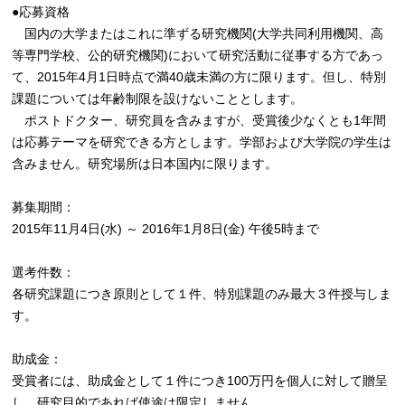
●応募資格
国内の大学またはこれに準ずる研究機関(大学共同利用機関、高
等専門学校、公的研究機関)において研究活動に従事する方であっ
て、2015年4月1日時点で満40歳未満の方に限ります。但し、特別
課題については年齢制限を設けないこととします。
ポストドクター、研究員を含みますが、受賞後少なくとも1年間
は応募テーマを研究できる方とします。学部および大学院の学生は
含みません。研究場所は日本国内に限ります。
募集期間：
2015年11月4日(水) ～ 2016年1月8日(金) 午後5時まで
選考件数：
各研究課題につき原則として１件、特別課題のみ最大３件授与しま
す。
助成金：
受賞者には、助成金として１件につき100万円を個人に対して贈呈
し、研究目的であれば使途は限定しません。