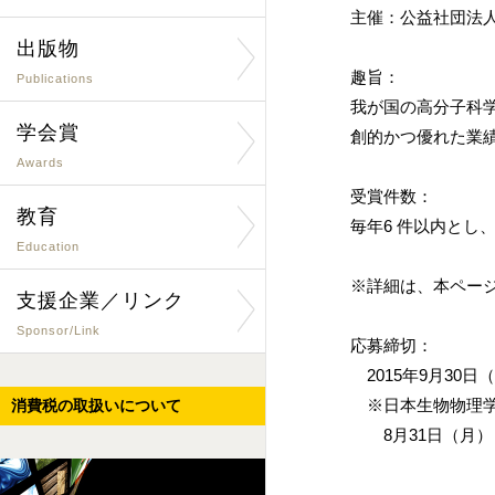
主催：公益社団法
出版物
趣旨：
Publications
我が国の高分子科
学会賞
創的かつ優れた業
Awards
受賞件数：
教育
毎年6 件以内とし
Education
※詳細は、本ページ
支援企業／リンク
Sponsor/Link
応募締切：
2015年9月30日
※日本生物物理学
消費税の取扱いについて
8月31日（月）