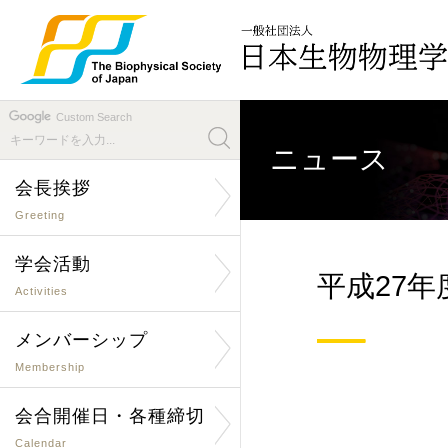
Custom Search
ニュース
会長挨拶
Greeting
学会活動
平成27
Activities
メンバーシップ
Membership
会合開催日・各種締切
Calendar