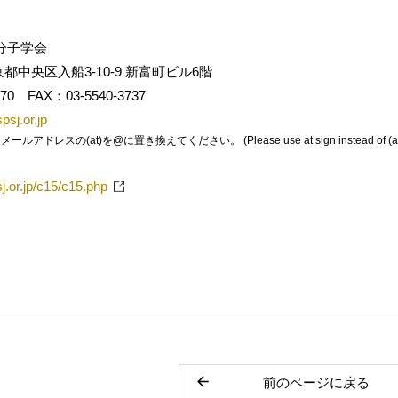
分子学会
京都中央区入船3-10-9 新富町ビル6階
70 FAX：03-5540-3737
psj.or.jp
レスの(at)を@に置き換えてください。 (Please use at sign instead of (at)
sj.or.jp/c15/c15.php
前のページに戻る