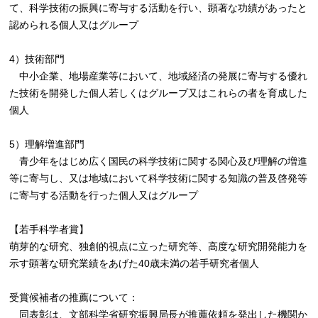
て、科学技術の振興に寄与する活動を行い、顕著な功績があったと
認められる個人又はグループ
4）技術部門
中小企業、地場産業等において、地域経済の発展に寄与する優れ
た技術を開発した個人若しくはグループ又はこれらの者を育成した
個人
5）理解増進部門
青少年をはじめ広く国民の科学技術に関する関心及び理解の増進
等に寄与し、又は地域において科学技術に関する知識の普及啓発等
に寄与する活動を行った個人又はグループ
【若手科学者賞】
萌芽的な研究、独創的視点に立った研究等、高度な研究開発能力を
示す顕著な研究業績をあげた40歳未満の若手研究者個人
受賞候補者の推薦について：
同表彰は、文部科学省研究振興局長が推薦依頼を発出した機関か