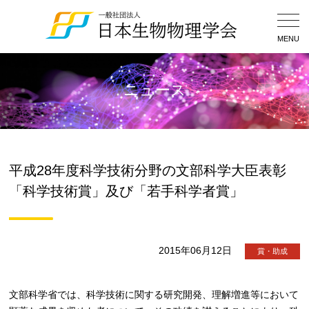
Togg
Navig
MENU
ニュース
平成28年度科学技術分野の文部科学大臣表彰
「科学技術賞」及び「若手科学者賞」
2015年06月12日
賞・助成
文部科学省では、科学技術に関する研究開発、理解増進等において