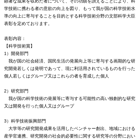
顕著な成果を収めた者について、その功績を讃えることにより、科
学技術に携わる者の意欲の向上を図り、もって我が国の科学技術水
準の向上に寄与することを目的とする科学技術分野の文部科学大臣
表彰を定めております。
表彰内容：
【科学技術賞】
1）開発部門
我が国の社会経済、国民生活の発展向上等に寄与する画期的な研
究開発若しくは発明であって、現に利活用されているものを行った
個人若しくはグループ又はこれらの者を育成した個人
2）研究部門
我が国の科学技術の発展等に寄与する可能性の高い独創的な研究
又は開発を行った個人又はグループ
3）科学技術振興部門
大学等の研究開発成果を活用したベンチャー創出、地域における
産学官連携、研究開発の社会的必要性に関する研究等の分野におい