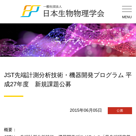
Togg
Navig
MENU
ニュース
JST先端計測分析技術・機器開発プログラム 平
成27年度 新規課題公募
2015年06月05日
公募
概要：