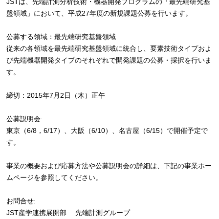
JSTは、先端計測分析技術・機器開発プログラムの「最先端研究基
盤領域」において、平成27年度の新規課題公募を行います。
公募する領域：最先端研究基盤領域
従来の各領域を最先端研究基盤領域に統合し、要素技術タイプおよ
び先端機器開発タイプのそれぞれで開発課題の公募・採択を行いま
す。
締切：2015年7月2日（木）正午
公募説明会:
東京（6/8，6/17）、大阪（6/10）、名古屋（6/15）で開催予定で
す。
事業の概要および応募方法や公募説明会の詳細は、下記の事業ホー
ムページを参照してください。
お問合せ:
JST産学連携展開部 先端計測グループ