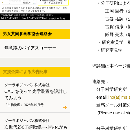
・分子研PIによ
正岡 重行（生命
古谷 祐詞（生命
古賀 信康（協奏
男女共同参画学協会連絡会
飯野 亮太（統
・研究室見学 概
無意識のバイアスコーナー
・研究室見学
※詳細は本ページ最
支援企業による広告記事
連絡先：
ソーラボジャパン株式会社
分子科学研究所 
CAD を使って光学装置を設計し
email:
iino(at)ims.
てみよう
迷惑メール対策のた
「生物物理」2025年10月号
(Please use at sign
ソーラボジャパン株式会社
次世代2光子顕微鏡―小型化がも
分子科学研究所 