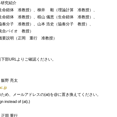
る研究紹介
錯体 准教授）、柳井 毅（理論計算 准教授）、
錯体 准教授）、椴山 儀恵（生命錯体 准教授）、
分子 准教授）、山本 浩史（協奏分子 教授）、
合バイオ 教授）
要説明（正岡 重行 准教授）
下部URLよりご確認ください。
飯野 亮太
ac.jp
め、メールアドレスの(at)を@に置き換えてください。
 instead of (at).)
正岡 重行