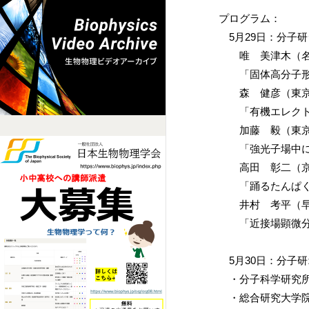
プログラム：
5月29日：分子
唯 美津木（名
「固体高分子形燃
森 健彦（東京
「有機エレクト
加藤 毅（東京
「強光子場中にお
高田 彰二（京
「踊るたんぱく質
井村 考平（早
「近接場顕微分
5月30日：分子
・分子科学研究所
・総合研究大学院