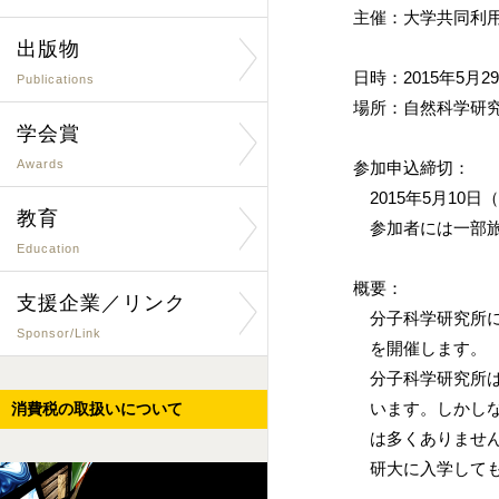
主催：大学共同利
出版物
日時：2015年5月29
Publications
場所：自然科学研
学会賞
Awards
参加申込締切：
2015年5月10日
教育
参加者には一部旅
Education
概要：
支援企業／リンク
分子科学研究所に
Sponsor/Link
を開催します。
分子科学研究所は
います。しかしな
消費税の取扱いについて
は多くありません
研大に入学しても