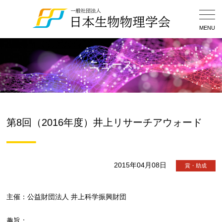
Togg
Navig
MENU
ニュース
第8回（2016年度）井上リサーチアウォード
2015年04月08日
賞・助成
主催：公益財団法人 井上科学振興財団
趣旨：