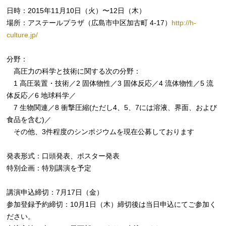
日時：2015年11月10日（火）〜12日（木）
場所：アステールプラザ（広島市中区加古町 4-17）
http://h-
culture.jp/
分野：
高圧力の科学と技術に関する次の分野：
1 高圧装置・技術／2 固体物性／3 固体反応／4 流体物性／5 流
体反応／6 地球科学／
7 生物関連／8 衝撃圧縮(ただし4、5、7には溶液、界面、および
食品を含む)／
その他、3件程度のシンポジウムを現在公募しております
発表形式：口頭発表、ポスター発表
特別企画：特別講演を予定
講演申込締切：7月17日（金）
参加登録予約締切：10月1日（木）締切後は当日申込にてご参加く
ださい。