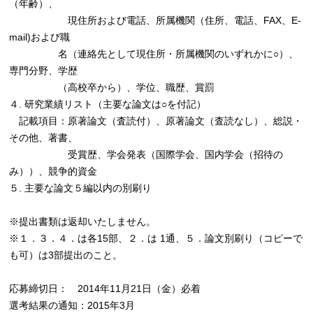
（年齢）、
現住所および電話、所属機関（住所、電話、FAX、E-
mail)および職
名（連絡先として現住所・所属機関のいずれかに○）、
専門分野、学歴
（高校卒から）、学位、職歴、賞罰
４. 研究業績リスト（主要な論文は○を付記）
記載項目：原著論文（査読付）、原著論文（査読なし）、総説・
その他、著書、
受賞歴、学会発表（国際学会、国内学会（招待の
み））、競争的資金
５. 主要な論文５編以内の別刷り
※提出書類は返却いたしません。
※１．３．４．は各15部、２．は 1通、５．論文別刷り（コピーで
も可）は3部提出のこと。
応募締切日： 2014年11月21日（金）必着
選考結果の通知：2015年3月