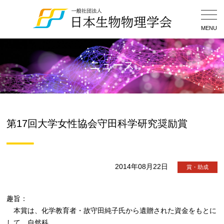
Togg
Navig
MENU
ニュース
第17回大学女性協会守田科学研究奨励賞
2014年08月22日
賞・助成
趣旨：
本賞は、化学教育者・故守田純子氏から遺贈された資金をもとに
して、自然科