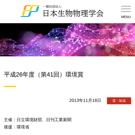
Togg
Navig
MENU
ニュース
平成26年度（第41回）環境賞
2013年11月18日
賞・助成
主催：日立環境財団、日刊工業新聞
後援：環境省