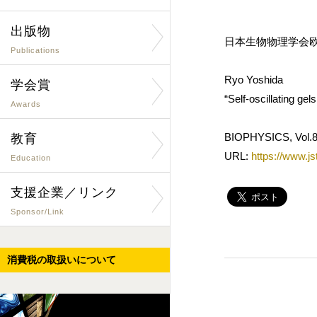
出版物
日本生物物理学会欧
Publications
Ryo Yoshida
学会賞
“Self-oscillating gel
Awards
BIOPHYSICS, Vol.8,
教育
URL:
https://www.js
Education
支援企業／リンク
Sponsor/Link
消費税の取扱いについて