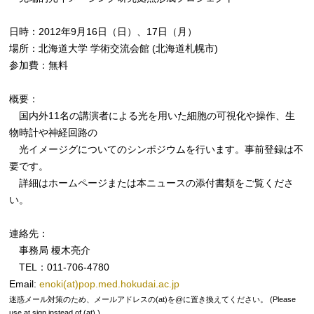
日時：2012年9月16日（日）、17日（月）
場所：北海道大学 学術交流会館 (北海道札幌市)
参加費：無料
概要：
国内外11名の講演者による光を用いた細胞の可視化や操作、生
物時計や神経回路の
光イメージグについてのシンポジウムを行います。事前登録は不
要です。
詳細はホームページまたは本ニュースの添付書類をご覧くださ
い。
連絡先：
事務局 榎木亮介
TEL：011-706-4780
Email:
enoki(at)pop.med.hokudai.ac.jp
迷惑メール対策のため、メールアドレスの(at)を@に置き換えてください。 (Please
use at sign instead of (at).)