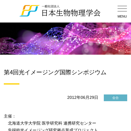
Togg
Navig
MENU
ニュース
第4回光イメージング国際シンポジウム
2012年06月29日
会合
主催：
北海道大学大学院 医学研究科 連携研究センター
先端的光イメージング研究拠点形成プロジェクト