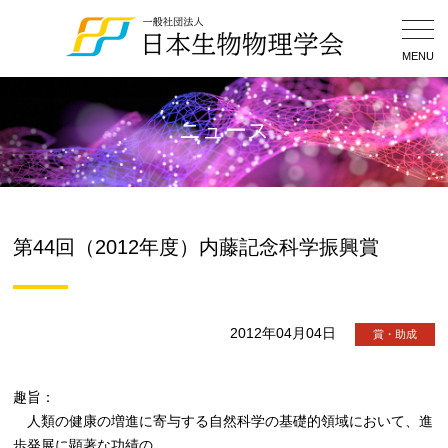
Togg
Navig
MENU
ニュース
第44回（2012年度）内藤記念科学振興賞
2012年04月04日
賞・助成
趣旨：
人類の健康の増進に寄与する自然科学の基礎的領域において、進
歩発展に顕著な功績の