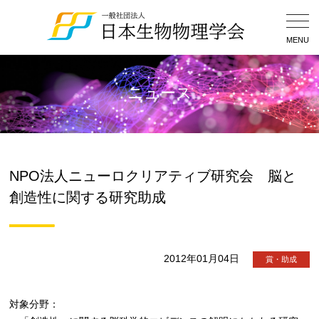
Togg
Navig
MENU
ニュース
NPO法人ニューロクリアティブ研究会 脳と
創造性に関する研究助成
2012年01月04日
賞・助成
対象分野：