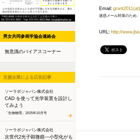
Email:
grant2011(at)
迷惑メール対策のため、メールアド
URL:
http://www.jba.
男女共同参画学協会連絡会
無意識のバイアスコーナー
支援企業による広告記事
ソーラボジャパン株式会社
CAD を使って光学装置を設計し
てみよう
「生物物理」2025年10月号
ソーラボジャパン株式会社
次世代2光子顕微鏡―小型化がも