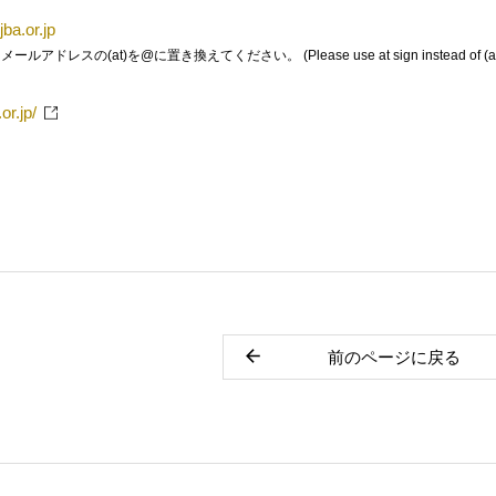
jba.or.jp
レスの(at)を@に置き換えてください。 (Please use at sign instead of (at)
or.jp/
前のページに戻る