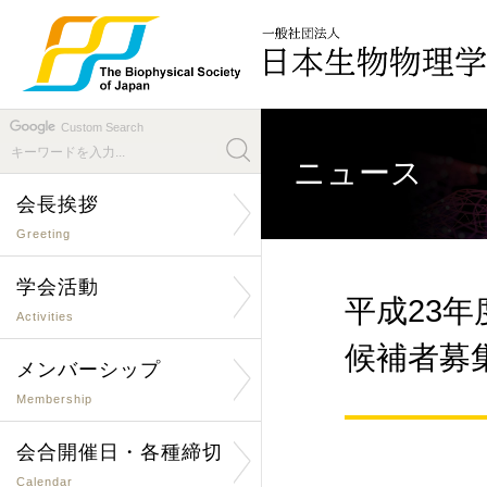
Custom Search
ニュース
会長挨拶
Greeting
学会活動
平成23
Activities
候補者募
メンバーシップ
Membership
会合開催日・各種締切
Calendar