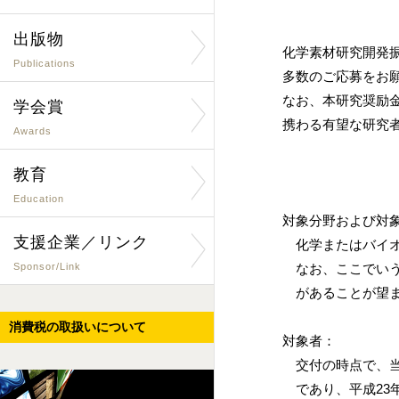
出版物
化学素材研究開発
Publications
多数のご応募をお
なお、本研究奨励
学会賞
携わる有望な研究
Awards
募
教育
Education
対象分野および対
支援企業／リンク
化学またはバイオ
Sponsor/Link
なお、ここでいう
があることが望ま
消費税の取扱いについて
対象者：
交付の時点で、当
であり、平成23年