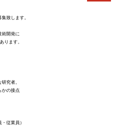
募集致します。
技術開発に
あります。
な研究者。
らかの接点
員・従業員）