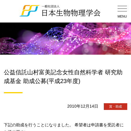
Togg
Navig
MENU
ニュース
公益信託山村富美記念女性自然科学者 研究助
成基金 助成公募(平成23年度)
2010年12月14日
賞・助成
下記の助成を行うことになりました。 希望者は申請書を受託者に