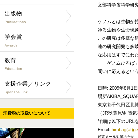
文部科学省科学研
出版物
ゲノムとは生物が
Publications
ゆる生物や生命現
学会賞
この研究は多様な
Awards
連の研究開発も多
な応用はすでにわ
教育
「ゲノムひろば」
Education
問いに応えるとい
支援企業／リンク
日時: 2009年8月1日
Sponsor/Link
場所AKIBA_SQUA
東京都千代田区北神田
（JR秋葉原駅 電
消費税の取扱いについて
詳細は以下のURL
Email:
hirobag(at)g
迷惑メール対策のため、メールアド