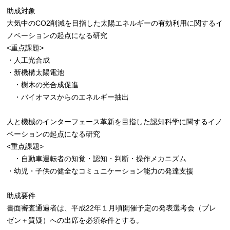
助成対象
大気中のCO2削減を目指した太陽エネルギーの有効利用に関するイ
ノベーションの起点になる研究
<重点課題>
・人工光合成
・新機構太陽電池
・樹木の光合成促進
・バイオマスからのエネルギー抽出
人と機械のインターフェース革新を目指した認知科学に関するイノ
ベーションの起点になる研究
<重点課題>
・自動車運転者の知覚・認知・判断・操作メカニズム
・幼児・子供の健全なコミュニケーション能力の発達支援
助成要件
書面審査通過者は、平成22年１月頃開催予定の発表選考会（プレ
ゼン＋質疑）への出席を必須条件とする。