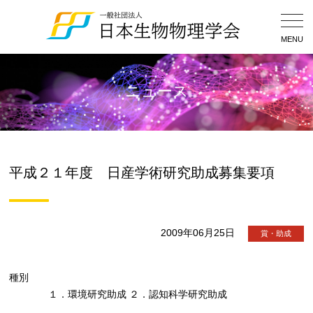
Togg
Navig
MENU
ニュース
平成２１年度 日産学術研究助成募集要項
2009年06月25日
賞・助成
種別
１．環境研究助成 ２．認知科学研究助成