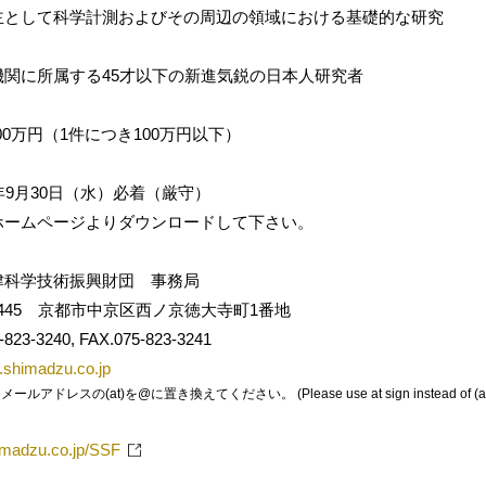
主として科学計測およびその周辺の領域における基礎的な研究
機関に所属する45才以下の新進気鋭の日本人研究者
00万円（1件につき100万円以下）
年9月30日（水）必着（厳守）
ホームページよりダウンロードして下さい。
津科学技術振興財団 事務局
5 京都市中京区西ノ京徳大寺町1番地
240, FAX.075-823-3241
n.shimadzu.co.jp
レスの(at)を@に置き換えてください。 (Please use at sign instead of (at)
imadzu.co.jp/SSF