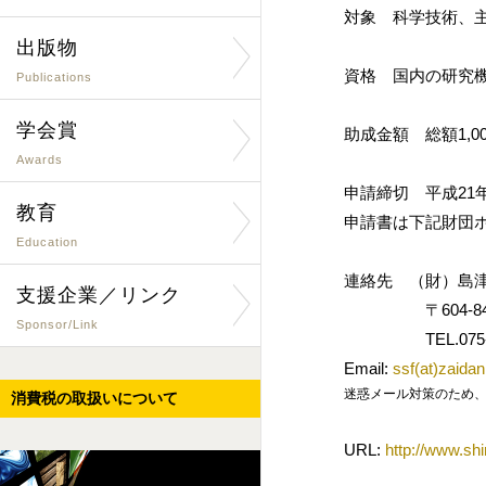
対象 科学技術、
出版物
資格 国内の研究
Publications
学会賞
助成金額 総額1,0
Awards
申請締切 平成21
教育
申請書は下記財団
Education
連絡先 （財）島
支援企業／リンク
〒604-844
Sponsor/Link
TEL.075-823-3
Email:
ssf(at)zaida
迷惑メール対策のため、メールアド
消費税の取扱いについて
URL:
http://www.sh