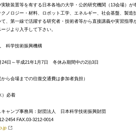
や実験装置等を有する日本各地の大学・公的研究機関（13会場）が
テクノロジー・材料、ロボット工学、エネルギー、社会基盤、製造
いて、第一線で活躍する研究者・技術者等から直接講義や実習指導
ページより入手して下さい。
人 科学技術振興機構
月24日～平成21年1月7日 冬休み期間中の2泊3日
宅から会場までの往復交通費は参加者負担）
水）必着
スキャンプ事務局：財団法人 日本科学技術振興財団
54 FAX.03-3212-0014
o.jp