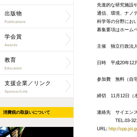
先進的な研究施設
出版物
通信、環境、ナノ
科学等の分野にお
Publications
募集要項はホーム
学会賞
Awards
主催 独立行政法
教育
日時 平成20年12
Education
参加費 無料（自
支援企業／リンク
Sponsor/Link
締切 11月12日（
連絡先 サイエン
消費税の取扱いについて
TEL.03-3212-24
URL:
http://spp.jst.g