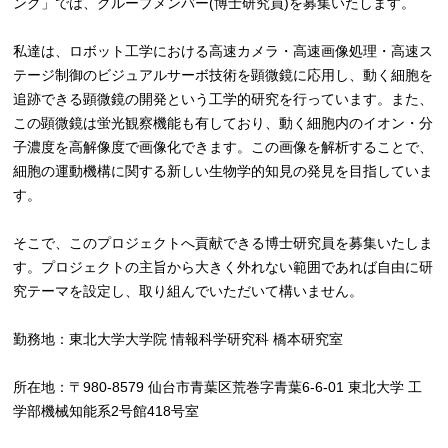
ング」では、グループメンバー(博士研究員)を募集いたします。
私達は、ロボット工学における高速カメラ・高速画像処理・高速ス
テージ制御のビジュアルサーボ技術を顕微鏡に応用し、動く細胞を
追跡できる顕微鏡の開発という工学的研究を行っています。また、
この顕微鏡は蛍光観察機能も有しており、動く細胞内のイオン・分
子濃度を高解像度で画像化できます。この画像を解析することで、
細胞の運動機構に関する新しい生物学的知見の発見を目指していま
す。
そこで、このプロジェクトへ貢献できる博士研究員を募集いたしま
す。プロジェクトの主旨から大きく外れない範囲であれば自由に研
究テーマを設定し、取り組んでいただいて構いません。
勤務地：東北大学大学院 情報科学研究科 橋本研究室
所在地：〒980-8579 仙台市青葉区荒巻字青葉6-6-01 東北大学 工
学部機械知能系2号館418号室