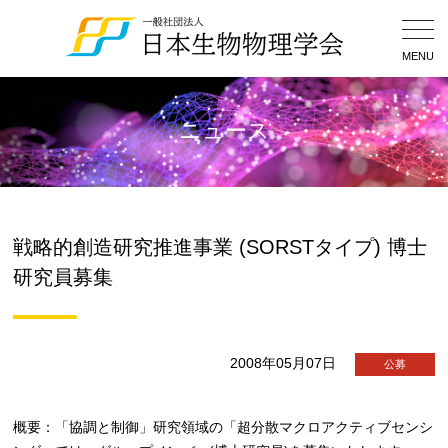
Togg
Navig
MENU
ニュース
戦略的創造研究推進事業 (SORSTタイプ) 博士
研究員募集
2008年05月07日
公募
概要：「協調と制御」研究領域の「超分散マクロアクティブセンシ