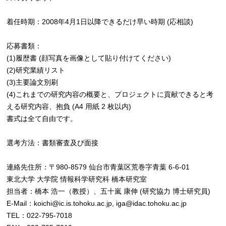
着任時期：2008年4月1日以降できるだけ早い時期 (応相談)
応募書類：
(1)履歴書 (顔写真を画像として貼り付けてください)
(2)研究業績リスト
(3)主要論文別刷
(4)これまでの研究内容の概要と、プロジェクトに貢献できると考
える研究内容、抱負 (A4 用紙 2 枚以内)
書式は全て自由です。
選考方法：書類審査及び面接
連絡先住所：〒980-8579 仙台市青葉区荒巻字青葉 6-6-01
東北大学 大学院 情報科学研究科 橋本研究室
担当者：橋本 浩一（教授）、五十嵐 康伸 (研究協力 博士研究員)
E-Mail：koichi@ic.is.tohoku.ac.jp, iga@idac.tohoku.ac.jp
TEL：022-795-7018