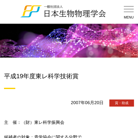
Togg
Navig
MENU
ニュース
平成19年度東レ科学技術賞
2007年06月20日
賞・助成
主 催：（財）東レ科学振興会
候補者の対象：貴学協会に関する分野で、